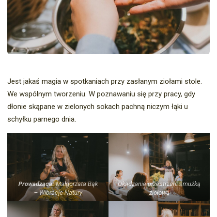
Jest jakaś magia w spotkaniach przy zasłanym ziołami stole.
We wspólnym tworzeniu. W poznawaniu się przy pracy, gdy
dłonie skąpane w zielonych sokach pachną niczym łąki u
schyłku parnego dnia.
Prowadząca:
Małgorzata Bąk
Okadzanie przestrzeni smużką
– Wibracje Natury
ziołową