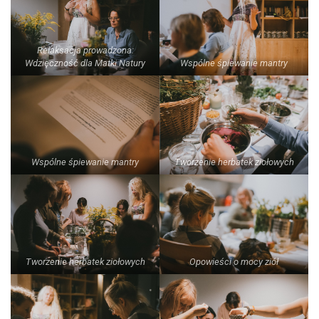
Relaksacja prowadzona:
Wdzięczność dla Matki Natury
Wspólne śpiewanie mantry
Wspólne śpiewanie mantry
Tworzenie herbatek ziołowych
Tworzenie herbatek ziołowych
Opowieści o mocy ziół