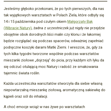
Jesteśmy głęboko przekonani, że po tych pierwszych, dla nas
tak wyjątkowych warsztatach w Polach Ziela, które odbyły się
14 i 15 października pod czułym okiem
Małgorzaty Bąk
(Wibracje Natury)
, żadna z uczestniczek już nigdy nie przejdzie
obojętnie obok dorodnych liści malin czy klonu i że łakomiej
będzie rozglądać się podczas spacerów, odważniej zapełniać
podręczne koszyki darami Matki Ziemi. I wreszcie, że, gdy za
tych kilka tygodni tworzone wspólnie podczas warsztatów
mieszanki ziołowe „dojrzeją” do picia, przy każdym ich łyku da
się odczuć otulającą moc Natury i radość ze smakowania
tajemnic świata roślin.
Każda uczestniczka warsztatów stworzyła dla siebie własną
niepowtarzalną mieszankę ziołową, aromatyczną sakiewkę do
kąpieli oraz sól do inhalacji.
A choć emocje wciąż w nas żywe po warsztatach