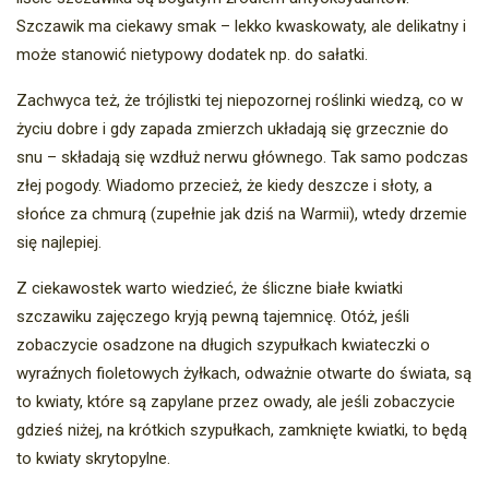
Szczawik ma ciekawy smak – lekko kwaskowaty, ale delikatny i
może stanowić nietypowy dodatek np. do sałatki.
Zachwyca też, że trójlistki tej niepozornej roślinki wiedzą, co w
życiu dobre i gdy zapada zmierzch układają się grzecznie do
snu – składają się wzdłuż nerwu głównego. Tak samo podczas
złej pogody. Wiadomo przecież, że kiedy deszcze i słoty, a
słońce za chmurą (zupełnie jak dziś na Warmii), wtedy drzemie
się najlepiej.
Z ciekawostek warto wiedzieć, że śliczne białe kwiatki
szczawiku zajęczego kryją pewną tajemnicę. Otóż, jeśli
zobaczycie osadzone na długich szypułkach kwiateczki o
wyraźnych fioletowych żyłkach, odważnie otwarte do świata, są
to kwiaty, które są zapylane przez owady, ale jeśli zobaczycie
gdzieś niżej, na krótkich szypułkach, zamknięte kwiatki, to będą
to kwiaty skrytopylne.