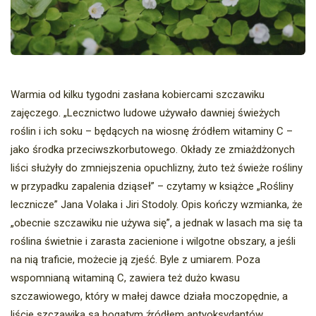
Warmia od kilku tygodni zasłana kobiercami szczawiku
zajęczego. „Lecznictwo ludowe używało dawniej świeżych
roślin i ich soku – będących na wiosnę źródłem witaminy C –
jako środka przeciwszkorbutowego. Okłady ze zmiażdżonych
liści służyły do zmniejszenia opuchlizny, żuto też świeże rośliny
w przypadku zapalenia dziąseł” – czytamy w książce „Rośliny
lecznicze” Jana Volaka i Jiri Stodoly. Opis kończy wzmianka, że
„obecnie szczawiku nie używa się”, a jednak w lasach ma się ta
roślina świetnie i zarasta zacienione i wilgotne obszary, a jeśli
na nią traficie, możecie ją zjeść. Byle z umiarem. Poza
wspomnianą witaminą C, zawiera też dużo kwasu
szczawiowego, który w małej dawce działa moczopędnie, a
liście szczawika są bogatym źródłem antyoksydantów.